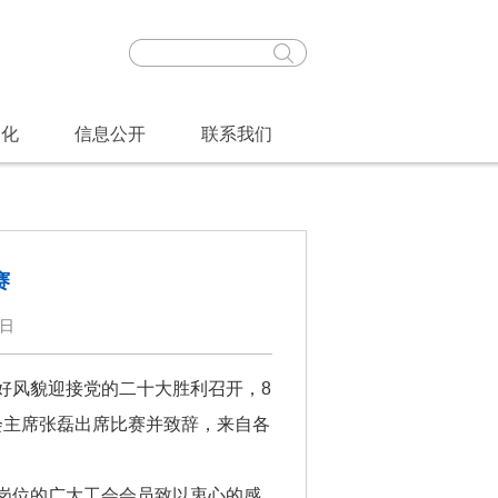
文化
信息公开
联系我们
赛
4日
风貌迎接党的二十大胜利召开，8
工会主席张磊出席比赛并致辞，来自各
岗位的广大工会会员致以衷心的感