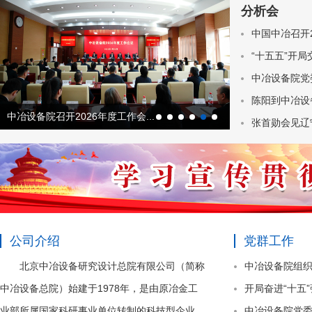
分析会
中国中冶召开2
“十五五”开局
中冶设备院党委
陈阳到中冶设
中冶设备院召开2026年度工作会...
张首勋会见辽宁
公司介绍
党群工作
北京中冶设备研究设计总院有限公司（简称
中冶设备院组织
中冶设备总院）始建于1978年，是由原冶金工
开局奋进“十五”
业部所属国家科研事业单位转制的科技型企业，
中冶设备院党委