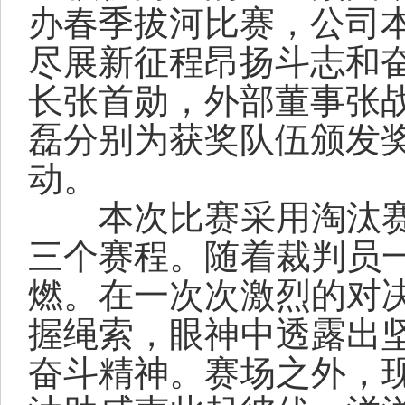
办
春季
拔河比赛，公司
尽展新征程昂扬斗志和
长张首勋，外部董事张
磊
分别
为
获奖队伍颁发
动。
本次比赛采用淘汰
三个赛程。随着裁判员
燃
。
在一次次激烈的对
握绳索
，
眼神中透露出
奋斗精神
。赛场之外，