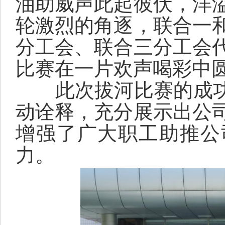
油助威声此起彼伏，洋
轮
激烈的角逐，
联合一
分工会
、
联合三
分工会
比赛在一片欢声喝彩中
此次拔河比赛的成
动诠释
，充分展示
出
公
增强了
广大职工助推公
力。