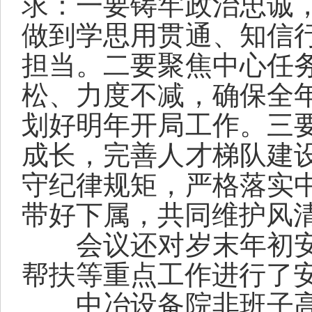
求：一要
铸牢政治忠诚
做到学思用贯通、知信
担当。
二要聚焦中心任
松、力度不减，确保全
划好明年开局工作
。三
成长，完善人才梯队
建
守纪律规矩，严格落实
带好下属，共同维护风
会议
还对
岁末年初
帮扶
等
重点
工作
进行了
中冶设备院非班子